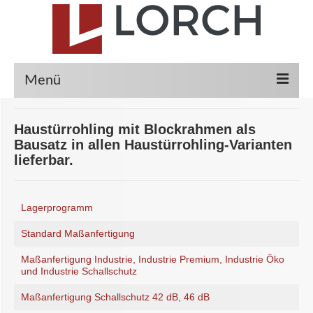
Menü
Haustürenrohling
Haustürrohling mit Blockrahmen als
Bausatz in allen Haustürrohling-Varianten
Lagerprogramm
lieferbar.
Standard Maßanfertigung
Maßanfertigung Industrie
Lagerprogramm
Standard Maßanfertigung
Maßanfertigung Schallschutz 42 dB, 46 dB
Maßanfertigung Industrie, Industrie Premium, Industrie Öko
Maßanfertigung Schallschutz 47 dB, 48 dB
und Industrie Schallschutz
Maßanfertigung Passiv 78 und Passiv 78 Plus
Maßanfertigung Schallschutz 42 dB, 46 dB