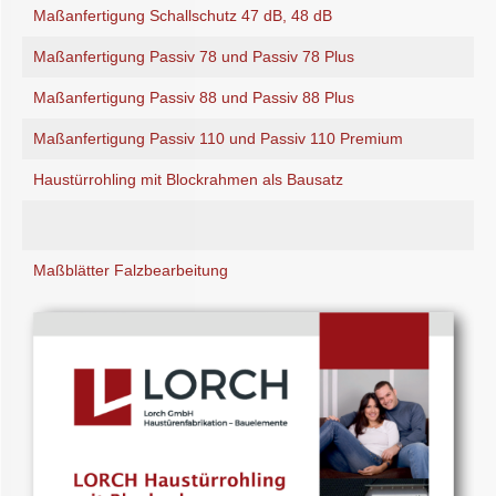
Maßanfertigung Passiv 88 und Passiv 88 Plus
Maßanfertigung Schallschutz 47 dB, 48 dB
Maßanfertigung Passiv 110 und Passiv 110
Maßanfertigung Passiv 78 und Passiv 78 Plus
Premium
Maßanfertigung Passiv 88 und Passiv 88 Plus
Haustürrohling mit Blockrahmen als Bausatz
Maßanfertigung Passiv 110 und Passiv 110 Premium
in allen Haustürrohling-Varianten lieferbar.
Haustürrohling mit Blockrahmen als Bausatz
Holzaluminiumhaustüren
Modell HA GTB 10 Griffgarnitur ZAE 753
Maßblätter Falzbearbeitung
Modell HA GTB 30 Griffgarnitur ZAE 753
Modell HA GTB 40 Griffgarnitur ZAE 753
Modell HA GTB 50 Weiß Griffgarnitur ZAE
753
Modell HA GTB 50 Grau Griffgarnitur ZAE
753